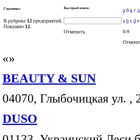
Быстрый поиск:
Страницы:
а
б
в
г
д
В рубрике
12
предприятий.
a
b
c
d
e 
Показано
12
.
0-9
Отменить
Отмени
BEAUTY & SUN
04070, Глыбочицкая ул. , 
DUSO
01133, Украинский Леси бу