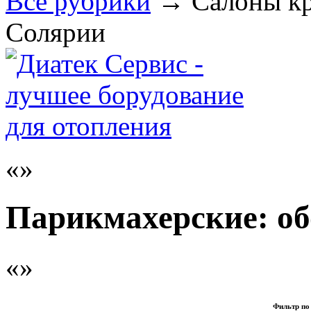
Все рубрики
→
Салоны кр
Солярии
Парикмахерские: об
Фильтр по