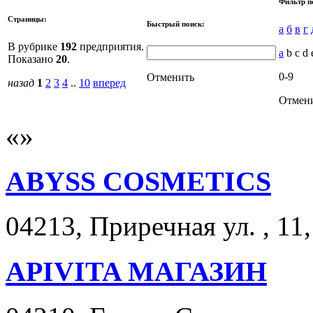
Фильтр п
Страницы:
Быстрый поиск:
а
б
в
г
В рубрике
192
предприятия.
a
b c d e
Показано
20
.
0-9
Отменить
назад
1
2
3
4
..
10
вперед
Отмен
ABYSS COSMETICS
04213, Приречная ул. , 11,
APIVITA МАГАЗИН