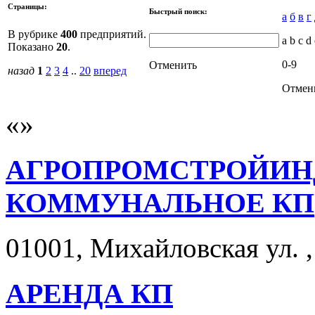
Страницы:
Быстрый поиск:
а
б
в
г
В рубрике
400
предприятий.
a b c d 
Показано
20
.
0-9
Отменить
назад
1
2
3
4
..
20
вперед
Отмен
АГРОПРОМСТРОЙИН
КОММУНАЛЬНОЕ КП
01001, Михайловская ул. ,
АРЕНДА КП