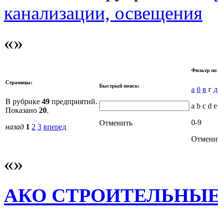
канализации, освещения
Фильтр по
Страницы:
Быстрый поиск:
а
б
в
г
д
В рубрике
49
предприятий.
a b c d e
Показано
20
.
0-9
Отменить
назад
1
2
3
вперед
Отмени
АКО СТРОИТЕЛЬНЫЕ