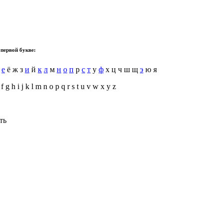
 первой букве:
е
ё ж з
и
й
к
л
м
н
о
п
р
с
т
у
ф
х ц ч ш щ
э
ю я
f g h i j k l m n o p q r s t u v w x y z
ть