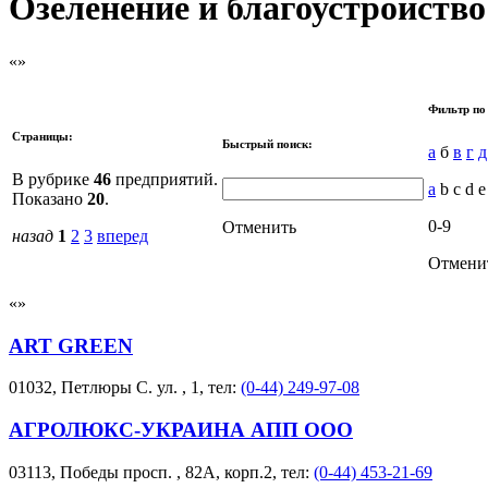
Озеленение и благоустройство
Фильтр по
Страницы:
Быстрый поиск:
а
б
в
г
д
В рубрике
46
предприятий.
a
b c d e 
Показано
20
.
0-9
Отменить
назад
1
2
3
вперед
Отмени
ART GREEN
01032, Петлюры С. ул. , 1, тел:
(0-44) 249-97-08
АГРОЛЮКС-УКРАИНА АПП ООО
03113, Победы просп. , 82А, корп.2, тел:
(0-44) 453-21-69