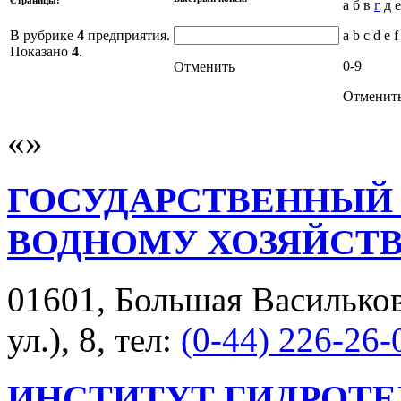
а б в
г
д е
В рубрике
4
предприятия.
a b c d e f
Показано
4
.
0-9
Отменить
Отменит
ГОСУДАРСТВЕННЫЙ
ВОДНОМУ ХОЗЯЙСТВ
01601, Большая Васильков
ул.), 8, тел:
(0-44) 226-26-
ИНСТИТУТ ГИДРОТЕ