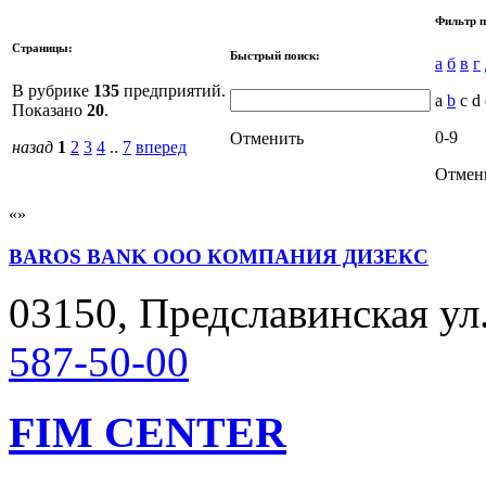
Фильтр п
Страницы:
Быстрый поиск:
а
б
в
г
В рубрике
135
предприятий.
a
b
c d
Показано
20
.
0-9
Отменить
назад
1
2
3
4
..
7
вперед
Отмен
BAROS BANK ООО КОМПАНИЯ ДИЗЕКС
03150, Предславинская ул. 
587-50-00
FIM CENTER