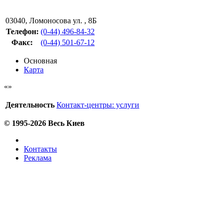
03040
,
Ломоносова ул. , 8Б
Телефон:
(0-44) 496-84-32
Факс
:
(0-44) 501-67-12
Основная
Карта
Деятельность
Контакт-центры: услуги
© 1995-2026 Весь Киев
Контакты
Реклама