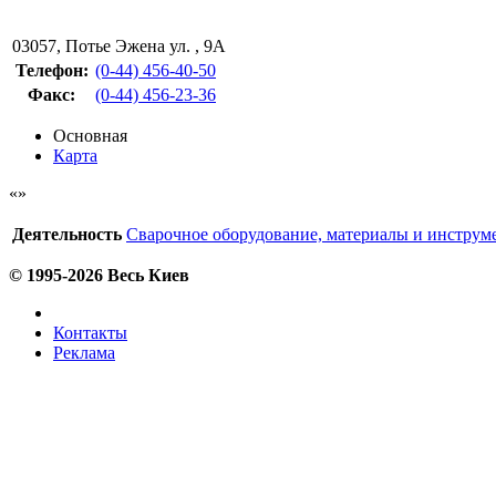
03057
,
Потье Эжена ул. , 9А
Телефон:
(0-44) 456-40-50
Факс
:
(0-44) 456-23-36
Основная
Карта
Деятельность
Сварочное оборудование, материалы и инструм
© 1995-2026 Весь Киев
Контакты
Реклама