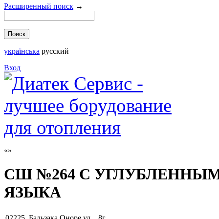
Расширенный поиск
→
українська
русский
Вход
СШ №264 С УГЛУБЛЕННЫ
ЯЗЫКА
02225
,
Бальзака Оноре ул. , 8г