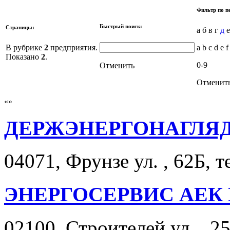
Фильтр по п
Быстрый поиск:
Страницы:
а б в г
д
е
В рубрике
2
предприятия.
a b c d e f
Показано
2
.
0-9
Отменить
Отменит
ДЕРЖЭНЕРГОНАГЛЯ
04071, Фрунзе ул. , 62Б, т
ЭНЕРГОСЕРВИС АЕК
02100, Строителей ул. , 25