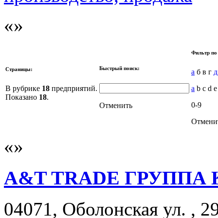
Фильтр по
Быстрый поиск:
Страницы:
а
б в г
д
В рубрике
18
предприятий.
a
b c d e
Показано
18
.
0-9
Отменить
Отмени
A&T TRADE ГРУППА
04071, Оболонская ул. , 29