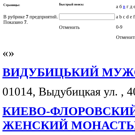
Быстрый поиск:
Страницы:
а б
в
г д 
В рубрике
7
предприятий.
a b c d e f
Показано
7
.
0-9
Отменить
Отменит
ВИДУБИЦЬКИЙ МУЖ
01014, Выдубицкая ул. , 4
КИЕВО-ФЛОРОВСКИ
ЖЕНСКИЙ МОНАСТ