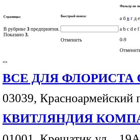
Фильтр по п
Быстрый поиск:
Страницы:
а б
в
г д е
В рубрике
3
предприятия.
a b c d e f
Показано
3
.
0-9
Отменить
Отменит
ВСЕ ДЛЯ ФЛОРИСТА
03039, Красноармейский пе
КВИТЛЯНДИЯ КОМП
01001, Крещатик ул. , 19А