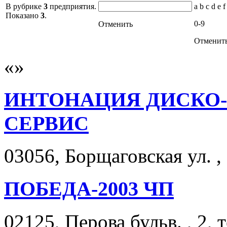
В рубрике
3
предприятия.
a b c d e f
Показано
3
.
0-9
Отменить
Отменит
ИНТОНАЦИЯ ДИСКО-
СЕРВИС
03056, Борщаговская ул. ,
ПОБЕДА-2003 ЧП
02125, Перова бульв. , 2, 