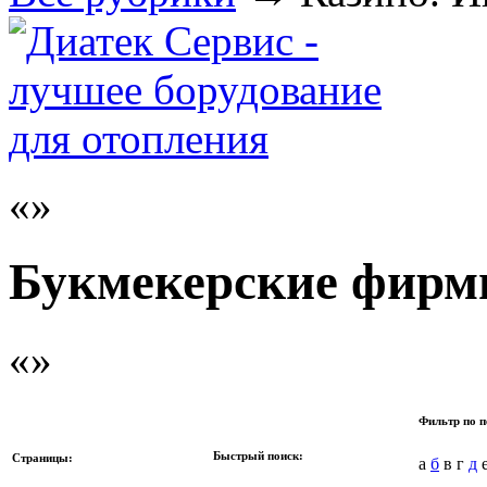
Букмекерские фир
Фильтр по п
Быстрый поиск:
Страницы:
а
б
в г
д
е