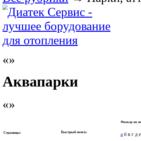
Аквапарки
Фильтр по п
Быстрый поиск:
Страницы:
а
б в г д е