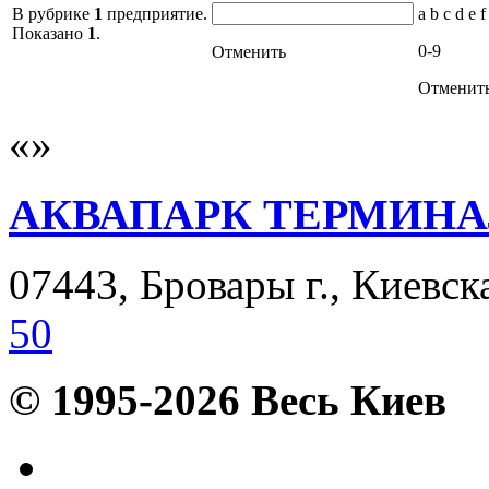
В рубрике
1
предприятие.
a b c d e f
Показано
1
.
0-9
Отменить
Отменит
АКВАПАРК ТЕРМИН
07443, Бровары г., Киевска
50
© 1995-2026 Весь Киев