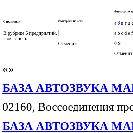
Фильтр по п
Быстрый поиск:
Страницы:
а
б
в г д 
В рубрике
5
предприятий.
a b c d e f
Показано
5
.
0-9
Отменить
Отменит
БАЗА АВТОЗВУКА МА
02160, Воссоединения прос
БАЗА АВТОЗВУКА МА