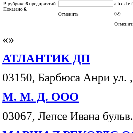
В рубрике
6
предприятий.
a b c d e f
Показано
6
.
0-9
Отменить
Отменит
АТЛАНТИК ДП
03150, Барбюса Анри ул. , 
М. М. Д. ООО
03067, Лепсе Ивана бульв. 