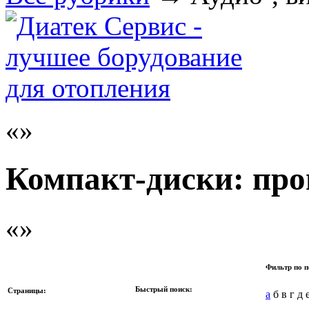
Компакт-диски: про
Фильтр по п
Быстрый поиск:
Страницы:
а
б в г д 