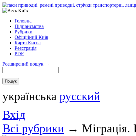
Головна
Підприємства
Рубрики
Офіційний Київ
Карта Києва
Реєстрація
PDF
Розширений пошук
→
українська
русский
Вхід
Всi рубрики
→
Міграція. 