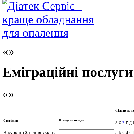
Еміграційні послуги
Фільтр по п
Швидкий пошук:
Сторінки:
а б
в
г д е
В рубриці
3
підприємства.
a b c d e 