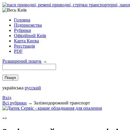
Головна
Підприємства
Рубрики
Офіційний Київ
Карта Києва
Реєстрація
PDF
Розширений пошук
→
українська
русский
Вхід
Всi рубрики
→
Залізнодорожний транспорт