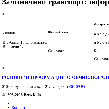
Залізничний транспорт: інфор
Фільтр по п
Швидкий пошук:
Сторінки:
а б в
г
д е
В рубриці
1
підприємство.
a b c d e 
Виведено
1
.
0-9
Скасувати
Скасува
ГОЛОВНИЙ ІНФОРМАЦІЙНО-ОБЧИСЛЮВАЛЬ
01030, Франка Івана вул., 21, тел:
(0-44) 465-09-95
© 1995-2026 Весь Київ
Контакти