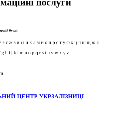
маційні послуги
ершій букві:
 э є ж з и і ї й к л м н о п р с т у ф х ц ч ш щ ю я
f g h i j k l m n o p q r s t u v w x y z
ти
НИЙ ЦЕНТР УКРЗАЛІЗНИЦІ