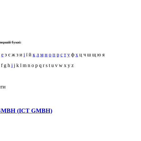
першій букві:
е
э є ж з и
і
ї й
к
л
м
н
о
п
р
с
т
у
ф
х
ц ч ш щ ю я
 f g h
i
j k l m n o p q r s t u v w x y z
ати
MBH (ICT GMBH)