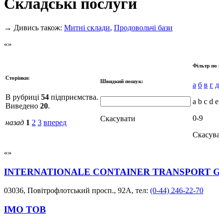
Складські послуги
→
Дивись також:
Митні склади
,
Продовольчі бази
Фільтр по 
Сторінки:
Швидкий пошук:
а
б
в
г
д
В рубриці
54
підприємства.
a b c d e
Виведено
20
.
0-9
Скасувати
назад
1
2
3
вперед
Скасув
INTERNATIONALE CONTAINER TRANSPORT G
03036, Повітрофлотський просп., 92А, тел:
(0-44) 246-22-70
ІМО ТОВ