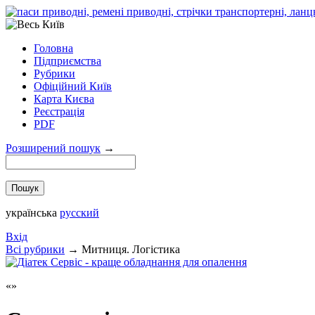
Головна
Підприємства
Рубрики
Офіційний Київ
Карта Києва
Реєстрація
PDF
Розширений пошук
→
українська
русский
Вхід
Всi рубрики
→
Митниця. Логістика