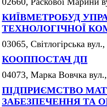
02660, Раскової Марини ву
КИЇВМЕТРОБУД УПР
ТЕХНОЛОГІЧНОЇ КО
03065, Світлогірська вул.,
КООППОСТАЧ ДП
04073, Марка Вовчка вул.,
ПІДПРИЄМСТВО МАТ
ЗАБЕЗПЕЧЕННЯ ТА О