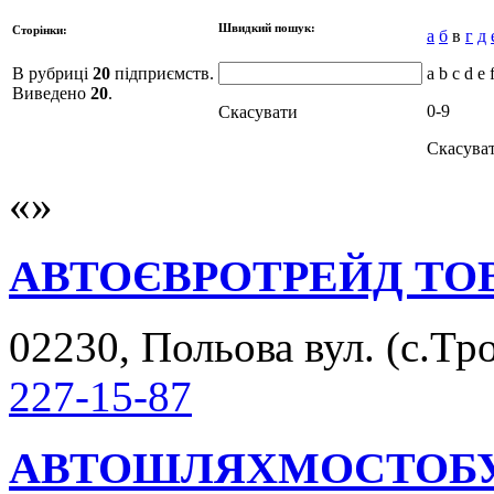
Швидкий пошук:
Сторінки:
а
б
в
г
д
В рубриці
20
підприємств.
a b c d e 
Виведено
20
.
0-9
Скасувати
Скасува
АВТОЄВРОТРЕЙД ТО
02230, Польова вул. (с.Тро
227-15-87
АВТОШЛЯХМОСТОБУ