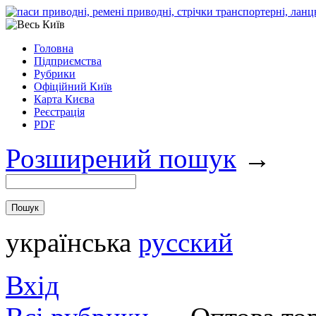
Головна
Підприємства
Рубрики
Офіційний Київ
Карта Києва
Реєстрація
PDF
Розширений пошук
→
українська
русский
Вхід