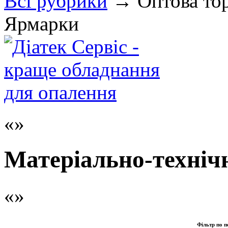
Всi рубрики
→
Оптова тор
Ярмарки
Матеріально-техніч
Фільтр по п