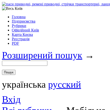
Головна
Підприємства
Рубрики
Офіційний Київ
Карта Києва
Реєстрація
PDF
Розширений пошук
→
українська
русский
Вхід