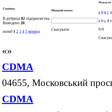
Фільтр по 
Сторінки:
Швидкий пошук:
а
б
в
г
д
В рубриці
82
підприємства.
a b
c
d e
Виведено
20
.
0-9
Скасувати
назад
1
2
3
4
5
вперед
Скасув
CDMA
04655, Московський просп
CDMA