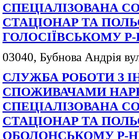
СПЕЦІАЛІЗОВАНА С
СТАЦІОНАР ТА ПОЛЬ
ГОЛОСІЇВСЬКОМУ Р-
03040, Бубнова Андрія вул.
СЛУЖБА РОБОТИ З І
СПОЖИВАЧАМИ НАРК
СПЕЦІАЛІЗОВАНА С
СТАЦІОНАР ТА ПОЛЬ
ОБОЛОНСЬКОМУ Р-Н