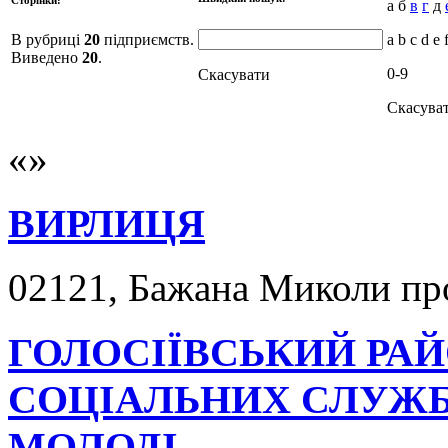
а б
в
г
д
В рубриці
20
підприємств.
a b c d e 
Виведено
20
.
0-9
Скасувати
Скасува
ВИРЛИЦЯ
02121, Бажана Миколи про
ГОЛОСІЇВСЬКИЙ РА
СОЦІАЛЬНИХ СЛУЖБ Д
МОЛОДІ