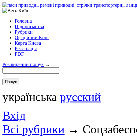
Головна
Підприємства
Рубрики
Офіційний Київ
Карта Києва
Реєстрація
PDF
Розширений пошук
→
українська
русский
Вхід
Всi рубрики
→
Соцзабеспе