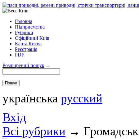
Головна
Підприємства
Рубрики
Офіційний Київ
Карта Києва
Реєстрація
PDF
Розширений пошук
→
українська
русский
Вхід
Всi рубрики
→
Громадські