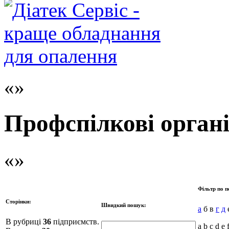
Профспілкові органі
Фільтр по п
Сторінки:
Швидкий пошук:
а
б в
г
д
е
В рубриці
36
підприємств.
a b c d e 