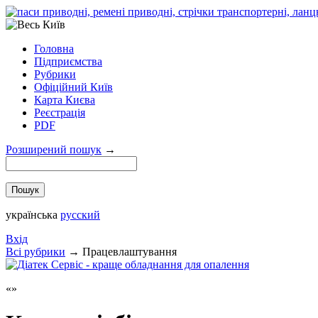
Головна
Підприємства
Рубрики
Офіційний Київ
Карта Києва
Реєстрація
PDF
Розширений пошук
→
українська
русский
Вхід
Всi рубрики
→
Працевлаштування