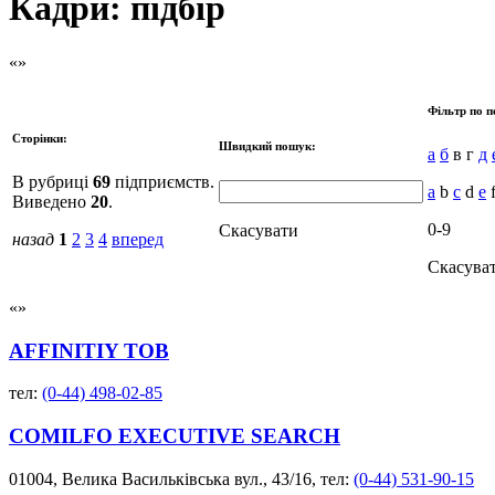
Кадри: підбір
Фільтр по п
Сторінки:
Швидкий пошук:
а
б
в г
д
В рубриці
69
підприємств.
a
b
c
d
e
Виведено
20
.
0-9
Скасувати
назад
1
2
3
4
вперед
Скасува
AFFINITIY ТОВ
тел:
(0-44) 498-02-85
COMILFO EXECUTIVE SEARCH
01004, Велика Васильківська вул., 43/16, тел:
(0-44) 531-90-15