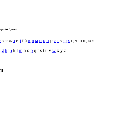
ершій букві:
е
э є ж
з
и
і
ї й
к
л
м
н
о
п
р
с
т
у
ф
х
ц ч ш щ ю я
f
g
h
i
j
k l
m
n o
p
q r s t u v
w
x y z
ти