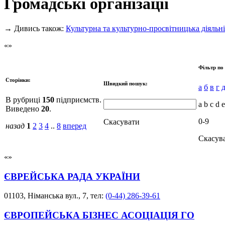
Громадські організації
→
Дивись також:
Культурна та культурно-просвітницька діяльні
Фільтр по
Сторінки:
Швидкий пошук:
а
б
в
г
В рубриці
150
підприємств.
a b c d e
Виведено
20
.
0-9
Скасувати
назад
1
2
3
4
..
8
вперед
Скасув
ЄВРЕЙСЬКА РАДА УКРАЇНИ
01103, Німанська вул., 7, тел:
(0-44) 286-39-61
ЄВРОПЕЙСЬКА БІЗНЕС АСОЦІАЦІЯ ГО