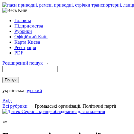
Головна
Підприємства
Рубрики
Офіційний Київ
Карта Києва
Реєстрація
PDF
Розширений пошук
→
українська
русский
Вхід
Всi рубрики
→
Громадські організації. Політичні партії