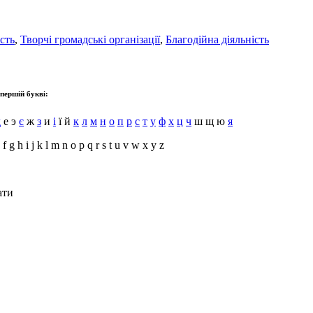
сть
,
Творчі громадські організації
,
Благодійна діяльність
 першій букві:
д
е э
є
ж
з
и
і
ї й
к
л
м
н
о
п
р
с
т
у
ф
х
ц
ч
ш щ ю
я
 f g h i j k l m n o p q r s t u v w x y z
ати