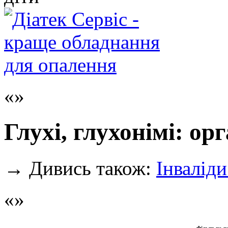
Глухі, глухонімі: ор
→
Дивись також:
Інваліди
Фільтр по п