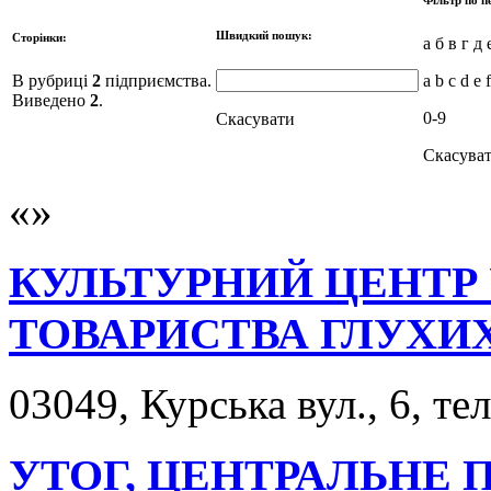
Швидкий пошук:
Сторінки:
а б в г д 
В рубриці
2
підприємства.
a b c d e 
Виведено
2
.
0-9
Скасувати
Скасува
КУЛЬТУРНИЙ ЦЕНТР
ТОВАРИСТВА ГЛУХИ
03049, Курська вул., 6, те
УТОГ, ЦЕНТРАЛЬНЕ 