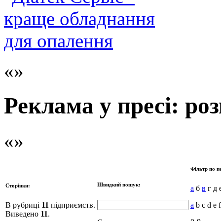
Реклама у пресі: ро
Фільтр по п
Швидкий пошук:
Сторінки:
а
б
в
г д 
В рубриці
11
підприємств.
a
b c d e f
Виведено
11
.