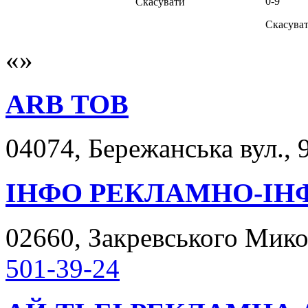
0-9
Скасувати
Скасува
ARB ТОВ
04074, Бережанська вул., 9
ІНФО РЕКЛАМНО-ІН
02660, Закревського Микол
501-39-24