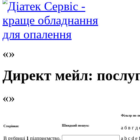
Директ мейл: послу
Фільтр по п
Швидкий пошук:
Сторінки:
а б в г д 
В рубриці
1
підприємство.
a b c d e 