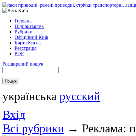
Головна
Підприємства
Рубрики
Офіційний Київ
Карта Києва
Реєстрація
PDF
Розширений пошук
→
українська
русский
Вхід
Всi рубрики
→
Реклама: п