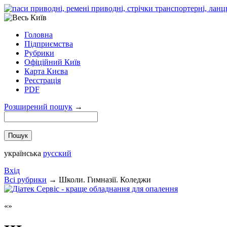
Головна
Підприємства
Рубрики
Офіційний Київ
Карта Києва
Реєстрація
PDF
Розширений пошук
→
українська
русский
Вхід
Всi рубрики
→
Школи. Гимназії. Коледжи