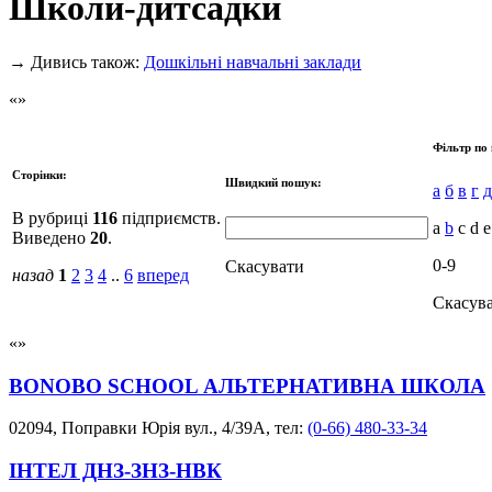
Школи-дитсадки
→
Дивись також:
Дошкільні навчальні заклади
Фільтр по 
Сторінки:
Швидкий пошук:
а
б
в
г
д
В рубриці
116
підприємств.
a
b
c d e 
Виведено
20
.
0-9
Скасувати
назад
1
2
3
4
..
6
вперед
Скасув
BONOBO SCHOOL АЛЬТЕРНАТИВНА ШКОЛА
02094, Поправки Юрія вул., 4/39А, тел:
(0-66) 480-33-34
ІНТЕЛ ДНЗ-ЗНЗ-НВК