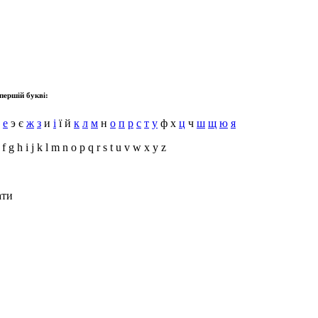
першій букві:
е
э є
ж
з
и
і
ї й
к
л
м
н
о
п
р
с
т
у
ф х
ц
ч
ш
щ
ю
я
f g h i j k l m n o p q r s t u v w x y z
ати