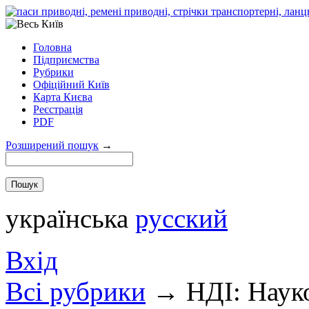
Головна
Підприємства
Рубрики
Офіційний Київ
Карта Києва
Реєстрація
PDF
Розширений пошук
→
українська
русский
Вхід
Всi рубрики
→
НДІ: Наук