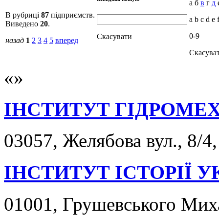
а б
в
г
д
е
В рубриці
87
підприємств.
a b c d e 
Виведено
20
.
0-9
Скасувати
назад
1
2
3
4
5
вперед
Скасува
ІНСТИТУТ ГІДРОМЕ
03057, Желябова вул., 8/4,
ІНСТИТУТ ІСТОРІЇ У
01001, Грушевського Михай