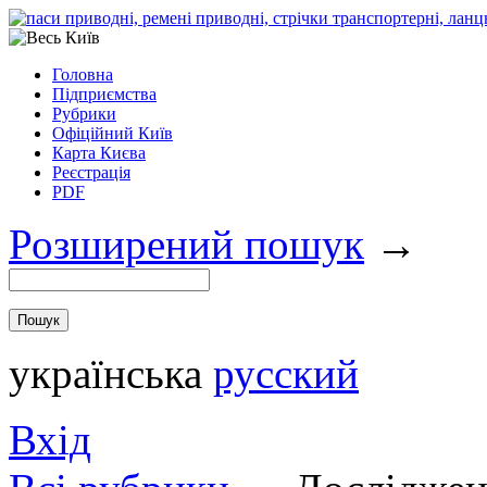
Головна
Підприємства
Рубрики
Офіційний Київ
Карта Києва
Реєстрація
PDF
Розширений пошук
→
українська
русский
Вхід