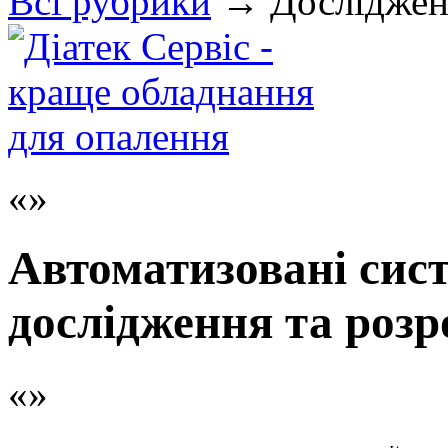
Всi рубрики
→
Досліджен
Автоматизовані сис
дослідження та роз