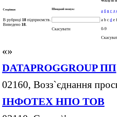
Фільтр по п
Швидкий пошук:
Сторінки:
а
б
в
г
д
В рубриці
18
підприємств.
a b c
d
e f
Виведено
18
.
0-9
Скасувати
Скасува
DATAPROGGROUP ПП
02160, Возз`єднання просп
ІНФОТЕХ НПО ТОВ