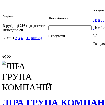
Фільтр по
Сторінки:
Швидкий пошук:
а
б
в
г
В рубриці
216
підприємств.
a
b c d e
Виведено
20
.
0-9
Скасувати
назад
1
2
3
4
..
11
вперед
Скасув
ЛІРА ГРУПА КОМПАН