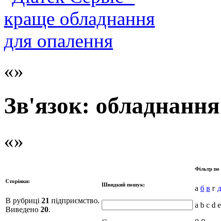
Зв'язок: обладнання
Фільтр по
Сторінки:
Швидкий пошук:
а
б
в
г
В рубриці
21
підприємство.
a b c d e
Виведено
20
.