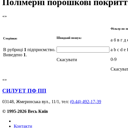
Полімерні порошкові покритт
Фільтр по п
Швидкий пошук:
Сторінки:
а б в г д 
В рубриці
1
підприємство.
a b c d e 
Виведено
1
.
0-9
Скасувати
Скасува
СИЛУЕТ ПФ ПП
03148, Жмеринська вул., 11/1, тел:
(0-44) 492-17-39
© 1995-2026 Весь Київ
Контакти