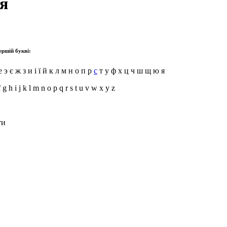
я
ершій букві:
е э є ж з и і ї й к л м н о п р
с
т у ф х ц ч ш щ ю я
f g h i j k l m n o p q r s t u v w x y z
ти