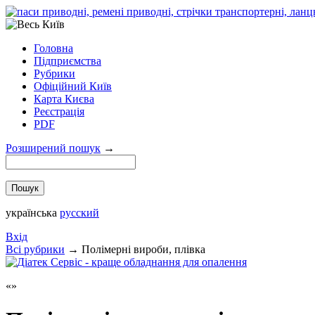
Головна
Підприємства
Рубрики
Офіційний Київ
Карта Києва
Реєстрація
PDF
Розширений пошук
→
українська
русский
Вхід
Всi рубрики
→
Полімерні вироби, плівка