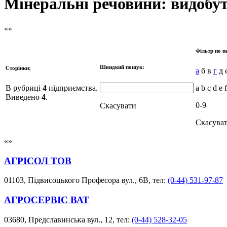
Мінеральні речовини: видобу
Фільтр по п
Швидкий пошук:
Сторінки:
а
б в
г
д е
В рубриці
4
підприємства.
a b c d e 
Виведено
4
.
0-9
Скасувати
Скасува
АГРІСОЛ ТОВ
01103, Підвисоцького Професора вул., 6В, тел:
(0-44) 531-97-87
АГРОСЕРВІС ВАТ
03680, Предславинська вул., 12, тел:
(0-44) 528-32-05