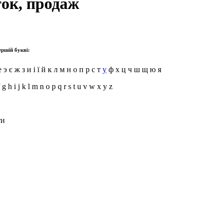
ток, продаж
ершій букві:
 э є ж з и і ї й к л м н о п р с т
у
ф х ц ч ш щ ю я
f g h i j k l m n o p q r s t u v w x y z
ти