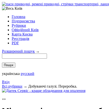
Головна
Підприємства
Рубрики
Офіційний Київ
Карта Києва
Реєстрація
PDF
Розширений пошук
→
українська
русский
Вхід
Всi рубрики
→
Добуваючі галузі. Переробка.