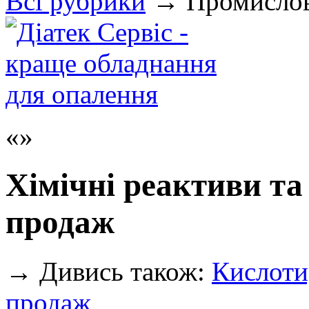
Всi рубрики
→
Промислов
Хімічні реактиви та
продаж
→
Дивись також:
Кислоти,
продаж