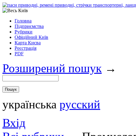
Головна
Підприємства
Рубрики
Офіційний Київ
Карта Києва
Реєстрація
PDF
Розширений пошук
→
українська
русский
Вхід