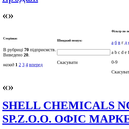
Фільтр по п
Сторінки:
Швидкий пошук:
а
б
в
г
д
В рубриці
70
підприємств.
a b c d e 
Виведено
20
.
0-9
Скасувати
назад
1
2
3
4
вперед
Скасува
SHELL CHEMICALS N
SP.Z.O.O. ОФІС МА