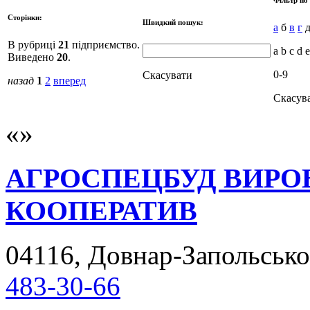
Сторінки:
Швидкий пошук:
а
б
в
г
В рубриці
21
підприємство.
a b c d e
Виведено
20
.
0-9
Скасувати
назад
1
2
вперед
Скасув
АГРОСПЕЦБУД ВИРО
КООПЕРАТИВ
04116, Довнар-Запольськог
483-30-66