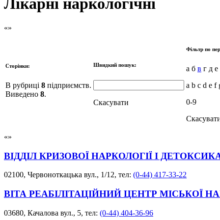
Лікарні наркологічні
Фільтр по пер
Швидкий пошук:
Сторінки:
а б
в
г д е 
В рубриці
8
підприємств.
a b c d e f 
Виведено
8
.
0-9
Скасувати
Скасуват
ВІДДІЛ КРИЗОВОЇ НАРКОЛОГІЇ І ДЕТОКСИКА
02100, Червоноткацька вул., 1/12, тел:
(0-44) 417-33-22
ВІТА РЕАБІЛІТАЦІЙНИЙ ЦЕНТР МІСЬКОЇ Н
03680, Качалова вул., 5, тел:
(0-44) 404-36-96