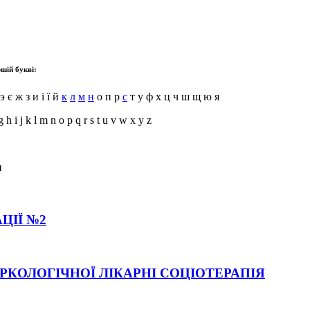
шій букві:
э є ж з и і ї й
к
л
м
н
о п р
с
т у ф х ц ч ш щ ю я
g h i j k l m n o p q r s t u v w x y z
и
ЦІЇ №2
АРКОЛОГІЧНОЇ ЛІКАРНІ СОЦІОТЕРАПІЯ