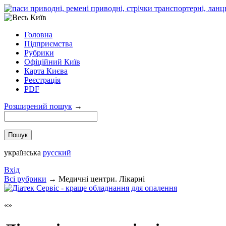
Головна
Підприємства
Рубрики
Офіційний Київ
Карта Києва
Реєстрація
PDF
Розширений пошук
→
українська
русский
Вхід
Всi рубрики
→
Медичні центри. Лікарні