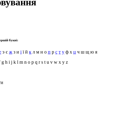
овування
ершій букві:
е
э є
ж
з и
і
ї й
к
л м н о
п
р
с
т
у
ф х
ц
ч ш щ ю я
f g h i j k l m n o p q r s t u v w x y z
ти