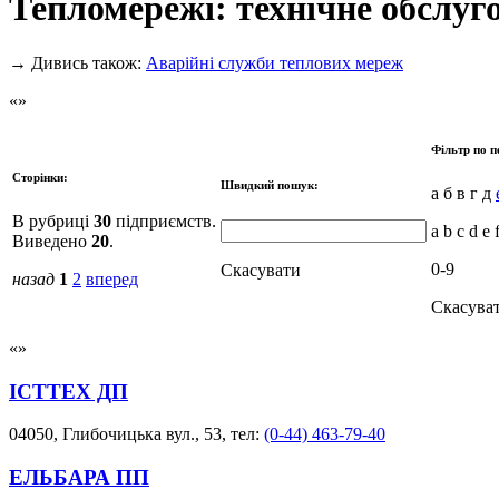
Тепломережі: технічне обслуг
→
Дивись також:
Аварійні служби теплових мереж
Фільтр по п
Сторінки:
Швидкий пошук:
а б в г д
В рубриці
30
підприємств.
a b c d e 
Виведено
20
.
0-9
Скасувати
назад
1
2
вперед
Скасува
ІСТТЕХ ДП
04050, Глибочицька вул., 53, тел:
(0-44) 463-79-40
ЕЛЬБАРА ПП