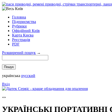
Головна
Підприємства
Рубрики
Офіційний Київ
Карта Києва
Реєстрація
PDF
Розширений пошук
→
українська
русский
Вхід
УКРАЇНСЬКІ ПОРТАТИВНІ