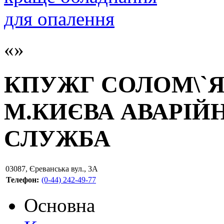
КПУЖГ СОЛОМ\`Я
М.КИЄВА АВАРІЙ
СЛУЖБА
03087
,
Єреванська вул., 3А
Телефон:
(0-44) 242-49-77
Основна