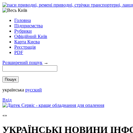
Головна
Підприємства
Рубрики
Офіційний Київ
Карта Києва
Реєстрація
PDF
Розширений пошук
→
українська
русский
Вхід
УКРАЇНСЬКІ НОВИНИ ІН