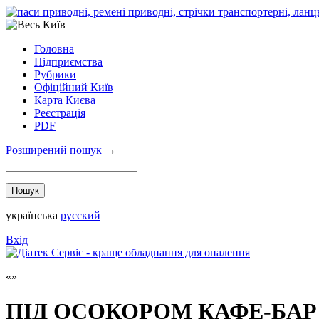
Головна
Підприємства
Рубрики
Офіційний Київ
Карта Києва
Реєстрація
PDF
Розширений пошук
→
українська
русский
Вхід
ПІД ОСОКОРОМ КАФЕ-БАР