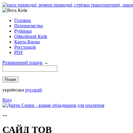
Головна
Підприємства
Рубрики
Офіційний Київ
Карта Києва
Реєстрація
PDF
Розширений пошук
→
українська
русский
Вхід
САЙД ТОВ