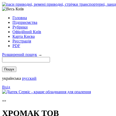
Головна
Підприємства
Рубрики
Офіційний Київ
Карта Києва
Реєстрація
PDF
Розширений пошук
→
українська
русский
Вхід
ХРОМАК ТОВ