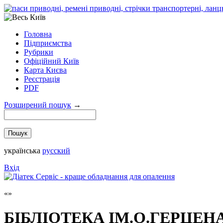
Головна
Підприємства
Рубрики
Офіційний Київ
Карта Києва
Реєстрація
PDF
Розширений пошук
→
українська
русский
Вхід
БІБЛІОТЕКА ІМ.О.ГЕРЦЕН