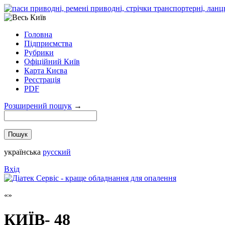
Головна
Підприємства
Рубрики
Офіційний Київ
Карта Києва
Реєстрація
PDF
Розширений пошук
→
українська
русский
Вхід
КИЇВ- 48